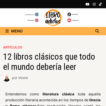
MENÚ
ARTÍCULOS
12 libros clásicos que todo
el mundo debería leer
por
Vicent
Entendemos como
literatura clásica
toda aquella
producción literaria acontecida en los tiempos de
Grecia
y Roma clásicos
.Esta producción literaria sentó las