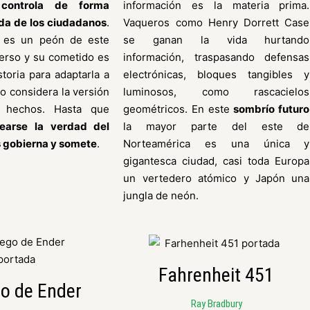
 controla de forma
información es la materia prima.
ida de los ciudadanos
.
Vaqueros como Henry Dorrett Case
 es un peón de este
se ganan la vida hurtando
erso y su cometido es
información, traspasando defensas
storia para adaptarla a
electrónicas, bloques tangibles y
do considera la versión
luminosos, como rascacielos
s hechos. Hasta que
geométricos. En este
sombrío futuro
tearse la verdad del
la mayor parte del este de
s gobierna y somete
.
Norteamérica es una única y
gigantesca ciudad, casi toda Europa
un vertedero atómico y Japón una
jungla de neón.
Fahrenheit 451
go de Ender
Ray Bradbury