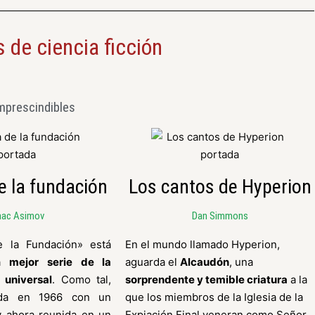
 de ciencia ficción
mprescindibles
de la fundación
Los cantos de Hyperion
aac Asimov
Dan Simmons
de la Fundación» está
En el mundo llamado Hyperion,
la
mejor serie de la
aguarda el
Alcaudón
, una
n universal
. Como tal,
sorprendente y temible criatura
a la
ada en 1966 con un
que los miembros de la Iglesia de la
y ahora reunida en un
Expiación Final veneran como Señor