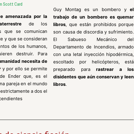
n Scott Card
Guy Montag es un bombero y
el
ve amenazada por la
trabajo de un bombero es quemar
terrestre
de los
libros
, que están prohibidos porque
es que se comunican
son causa de discordia y sufrimiento.
te y que se consideran
El Sabueso Mecánico del
tintos de los humanos,
Departamento de Incendios, armado
eren destruir. Para
con una letal inyección hipodérmica,
humanidad necesita de
escoltado por helicópteros, está
r
y por ello se permite
preparado para
rastrear a los
 de Ender que, es el
disidentes que aún conservan y leen
una pareja en el mundo
libros
.
 estrictamente a dos el
cendientes