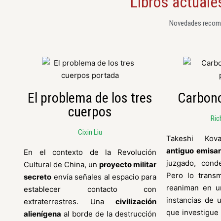
Libros actuales
Novedades recome
El problema de los tres
Carbono
cuerpos
Ric
Cixin Liu
Takeshi Ko
antiguo emisar
En el contexto de la Revolución
juzgado, cond
Cultural de China, un
proyecto militar
Pero lo transm
secreto
envía señales al espacio para
reaniman en u
establecer contacto con
instancias de 
extraterrestres. Una
civilización
que investigue 
alienígena
al borde de la destrucción