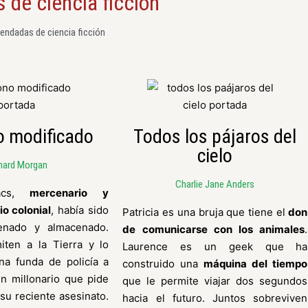
 de ciencia ficción
ndadas de ciencia ficción
 modificado
Todos los pájaros del
cielo
hard Morgan
Charlie Jane Anders
vacs,
mercenario y
io colonial
, había sido
Patricia es una bruja que tiene el
don
enado y almacenado.
de comunicarse con los animales
.
iten a la Tierra y lo
Laurence es un geek que ha
na funda de policía a
construido una
máquina del tiempo
un millonario que pide
que le permite viajar dos segundos
su reciente asesinato.
hacia el futuro. Juntos sobreviven