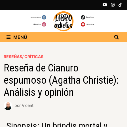
MENÚ
RESEÑAS/ CRÍTICAS
Reseña de Cianuro
espumoso (Agatha Christie):
Análisis y opinión
por
Vicent
Sinopsis: Un brindis mortal y