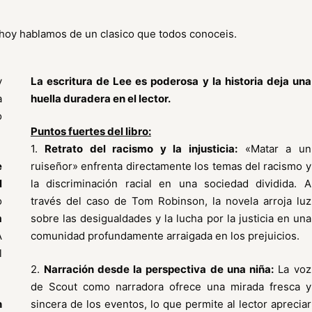
y hoy hablamos de un clasico que todos conoceis.
y
La escritura de Lee es poderosa y la historia deja una
a
huella duradera en el lector.
o
Puntos fuertes del libro:
1.
Retrato del racismo y la injusticia:
«Matar a un
e
ruiseñor» enfrenta directamente los temas del racismo y
l
la discriminación racial en una sociedad dividida. A
o
través del caso de Tom Robinson, la novela arroja luz
m
sobre las desigualdades y la lucha por la justicia en una
A
comunidad profundamente arraigada en los prejuicios.
l
2.
Narración desde la perspectiva de una niña:
La voz
de Scout como narradora ofrece una mirada fresca y
n
sincera de los eventos, lo que permite al lector apreciar