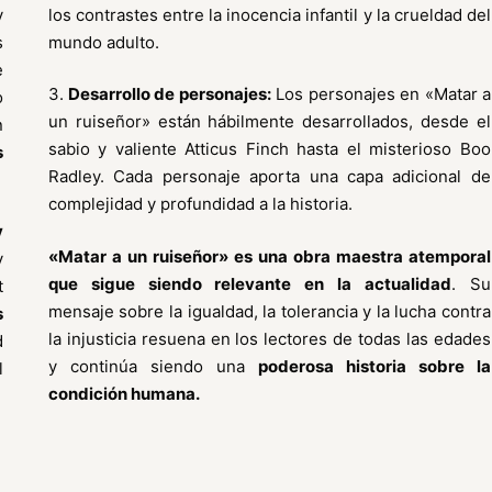
y
los contrastes entre la inocencia infantil y la crueldad del
s
mundo adulto.
e
3.
Desarrollo de personajes:
Los personajes en «Matar a
o
un ruiseñor» están hábilmente desarrollados, desde el
n
sabio y valiente Atticus Finch hasta el misterioso Boo
s
Radley. Cada personaje aporta una capa adicional de
complejidad y profundidad a la historia.
y
«Matar a un ruiseñor» es una obra maestra atemporal
y
que sigue siendo relevante en la actualidad
. Su
t
mensaje sobre la igualdad, la tolerancia y la lucha contra
s
la injusticia resuena en los lectores de todas las edades
d
y continúa siendo una
poderosa historia sobre la
l
condición humana.