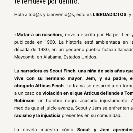
te remueve por dentro.
Hola a tod@s y bienvenid@s, esto es
LIBROADICTOS
, 
«
Matar a un ruiseñor
«, novela escrita por Harper Lee 
publicada en 1960. La historia está ambientada en l
década de 1930, en un pequeño pueblo ficticio llamad
Maycomb, en Alabama, Estados Unidos.
La
narradora es Scout Finch, una niña de seis años qu
vive con su hermano mayor, Jem, y su padre, e
abogado Atticus Finch
. La trama se desarrolla en torn
a un caso de
violación en el que Atticus defiende a To
Robinson
, un hombre negro acusado injustamente. 
medida que el juicio avanza, Scout y Jem se enfrentan a
racismo y la injusticia
presentes en su comunidad.
La novela muestra cómo
Scout y Jem aprende