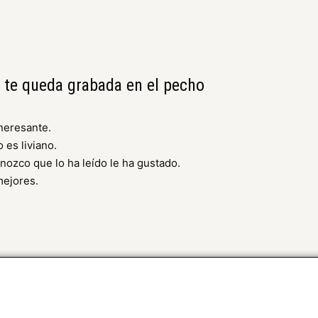
se te queda grabada en el pecho
tneresante.
 es liviano.
onozco que lo ha leído le ha gustado.
mejores.