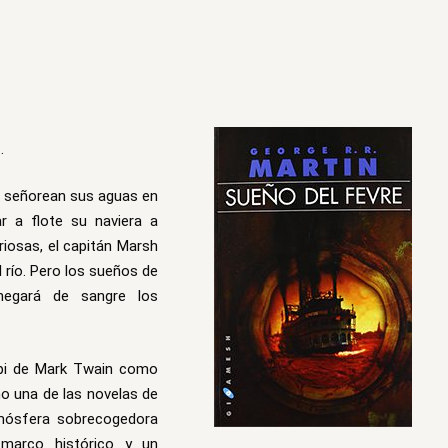
…
res señorean sus aguas en
r a flote su naviera a
iosas, el capitán Marsh
l río. Pero los sueños de
negará de sangre los
sipi de Mark Twain como
o una de las novelas de
mósfera sobrecogedora
 marco histórico y un