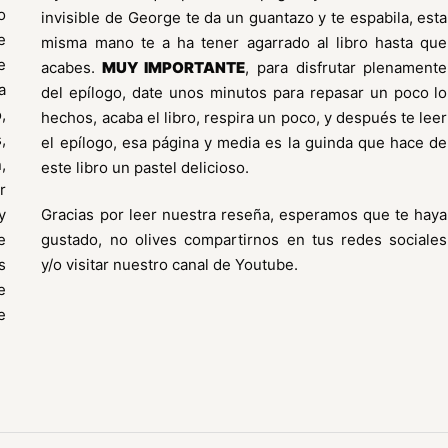
o
invisible de George te da un guantazo y te espabila, esta
e
misma mano te a ha tener agarrado al libro hasta que
e
acabes.
MUY IMPORTANTE
, para disfrutar plenamente
a
del epílogo, date unos minutos para repasar un poco lo
,
hechos, acaba el libro, respira un poco, y después te leer
,
el epílogo, esa página y media es la guinda que hace de
,
este libro un pastel delicioso.
r
y
Gracias por leer nuestra reseña, esperamos que te haya
e
gustado, no olives compartirnos en tus redes sociales
s
y/o visitar nuestro canal de Youtube.
e
e