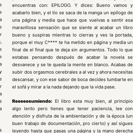
e
encuentras con: EPILOGO. Y dices: Bueno vamos y
e
acabarlo bien, y el tío se saca de la manga un epílogo de
a
una página y media que hace que vuelvas a sentir esa
e
maravillosa sensación que se siente al acabar un libro
r
bueno y suspiras mientras lo cierras y ves la portada,
,
porque el muy C**** te ha metido en página y media un
e
final de el final que te deja sin argumentos. Todo lo que
e
estabas pensando después de acabar la novela se
a
desvanece y se te queda la mente en blanco. Acabas de
y
subir dos orgasmos cerebrales a al vez y ahora necesitas
e
descansar, y con ese sabor de boca decides tumbarte en
r
el sofá y mirar a la nada dejando que la vida pase.
a
e
Reeeeesumiendo:
El libro esta muy bien, al principio
a
algo lento pero tienes que tener paciencia, lee con
atención y disfruta de la ambientación y de la época (un
buen trabajo de documentación, pro cierto) y así sigues
s
leyendo hasta que pasas una página y la mano derecha