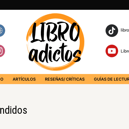
IO
ARTÍCULOS
RESEÑAS/ CRÍTICAS
GUÍAS DE LECTU
endidos