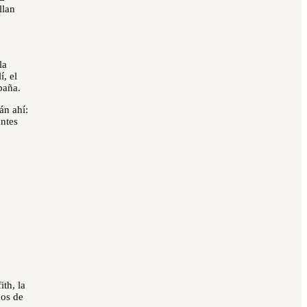
llan
la
, el
paña.
án ahí:
antes
th, la
ños de