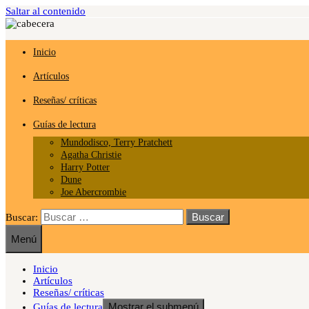
Saltar al contenido
Inicio
Artículos
Reseñas/ críticas
Guías de lectura
Mundodisco, Terry Pratchett
Agatha Christie
Harry Potter
Dune
Joe Abercrombie
Buscar:
Menú
Inicio
Artículos
Reseñas/ críticas
Mostrar el submenú
Guías de lectura