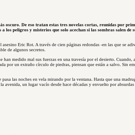
ás oscuro. De eso tratan estas tres novelas cortas, reunidas por pri
s a los peligros y misterios que solo acechan si las sombras salen de s
l asesino Eric Rot. A través de cien páginas redondas -en las que se adi
able de algunos secretos.
e han medido mal sus fuerzas en una travesía por el desierto. Cuando, a
eada por un extraño círculo de piedras, piensan que están a salvo. Sin e
e pasa las noches en vela mirando por la ventana. Hasta que una madru
 la avenida, un lugar vacío desde hace décadas y envuelto por absurdas