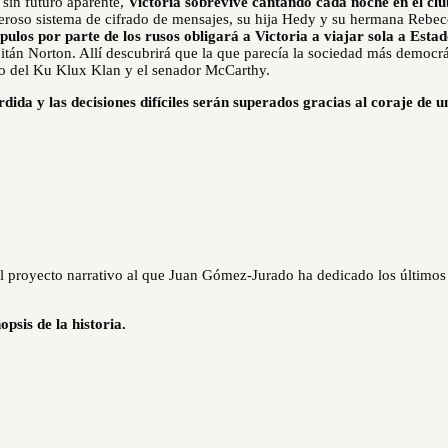
sin futuro aparente,
Victoria sobrevive cantando cada noche en el clu
deroso sistema de cifrado de mensajes, su hija Hedy y su hermana Rebe
pulos por parte de los rusos obligará a Victoria a viajar sola a Esta
pitán Norton. Allí descubrirá que la que parecía la sociedad más democrá
no del Ku Klux Klan y el senador McCarthy.
rdida y las decisiones difíciles serán superados gracias al coraje de u
 el proyecto narrativo al que Juan Gómez-Jurado ha dedicado los últimos
opsis de la historia.