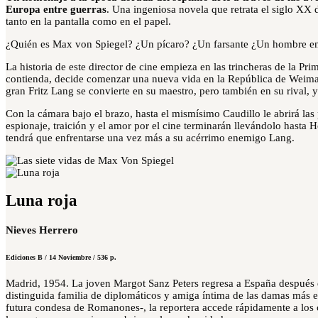
Europa entre guerras
. Una ingeniosa novela que retrata el siglo XX d
tanto en la pantalla como en el papel.
¿Quién es Max von Spiegel?
¿Un pícaro? ¿Un farsante
¿Un hombre en
La historia de este director de cine empieza en las trincheras de la Pr
contienda, decide comenzar una nueva vida en la República de Weimar qu
gran Fritz Lang se convierte en su maestro, pero también en su rival,
Con la cámara bajo el brazo, hasta el mismísimo Caudillo le abrirá las 
espionaje, traición y el amor por el cine terminarán llevándolo hasta
tendrá que enfrentarse una vez más a su acérrimo enemigo Lang.
Luna roja
Nieves Herrero
Ediciones B / 14 Noviembre / 536 p.
Madrid, 1954.
La joven Margot Sanz Peters regresa a España después
distinguida familia de diplomáticos y amiga íntima de las damas más el
futura condesa de Romanones-, la reportera accede rápidamente a los 