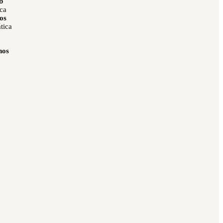
b
cca
dos
tica
nos