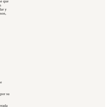
me que
n
lar y
nson,
de
 por su
erada