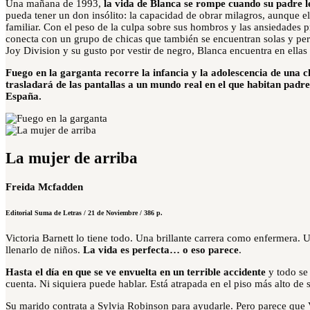
Una mañana de 1993,
la vida de Blanca se rompe cuando su padre 
pueda tener un don insólito: la capacidad de obrar milagros, aunque e
familiar. Con el peso de la culpa sobre sus hombros y las ansiedades 
conecta con un grupo de chicas que también se encuentran solas y per
Joy Division y su gusto por vestir de negro, Blanca encuentra en ellas 
Fuego en la garganta
recorre la infancia y la adolescencia de una 
trasladará de las pantallas a un mundo real en el que habitan padre
España.
La mujer de arriba
Freida Mcfadden
Editorial Suma de Letras / 21 de Noviembre / 386 p.
Victoria Barnett lo tiene todo. Una brillante carrera como enfermera.
llenarlo de niños.
La vida es perfecta…
o eso parece
.
Hasta el día en que se ve envuelta en un terrible accidente
y
todo s
cuenta. Ni siquiera puede hablar. Está atrapada en el piso más alto de s
Su marido contrata a Sylvia Robinson para ayudarle. Pero parece que V