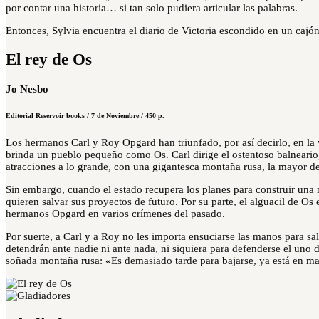
por contar una historia…
si tan solo pudiera articular las palabras.
Entonces, Sylvia encuentra el diario de Victoria escondido en un cajó
El rey de Os
Jo Nesbo
Editorial Reservoir books / 7 de Noviembre / 450 p.
Los hermanos Carl y Roy Opgard han triunfado, por así decirlo, en la 
brinda un pueblo pequeño como Os. Carl dirige el ostentoso balneario
atracciones a lo grande, con una gigantesca montaña rusa, la mayor 
Sin embargo, cuando el estado recupera los planes para construir una n
quieren salvar sus proyectos de futuro. Por su parte, el alguacil de O
hermanos Opgard en varios crímenes del pasado.
Por suerte, a Carl y a Roy no les importa ensuciarse las manos para sa
detendrán ante nadie ni ante nada, ni siquiera para defenderse el uno 
soñada montaña rusa: «Es demasiado tarde para bajarse, ya está en m