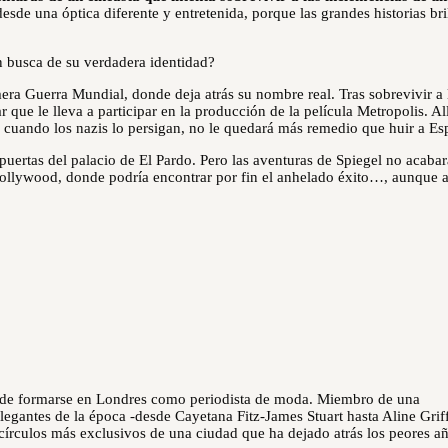
esde una óptica diferente y entretenida, porque las grandes historias bri
 busca de su verdadera identidad?
imera Guerra Mundial, donde deja atrás su nombre real. Tras sobrevivir a 
e le lleva a participar en la producción de la película Metropolis. Allí
 y cuando los nazis lo persigan, no le quedará más remedio que huir a Es
puertas del palacio de El Pardo. Pero las aventuras de Spiegel no acabar
 Hollywood, donde podría encontrar por fin el anhelado éxito…, aunque 
 de formarse en Londres como periodista de moda. Miembro de una
egantes de la época -desde Cayetana Fitz-James Stuart hasta Aline Griffi
círculos más exclusivos de una ciudad que ha dejado atrás los peores a