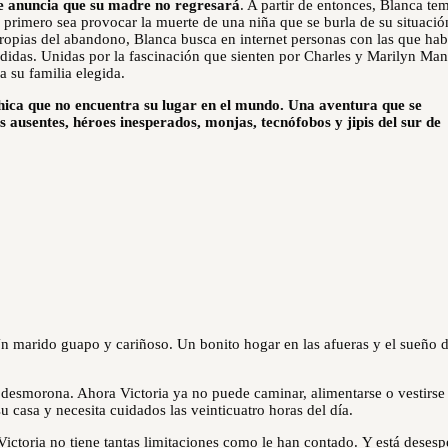
le anuncia que su madre no regresará
. A partir de entonces, Blanca te
l primero sea provocar la muerte de una niña que se burla de su situació
propias del abandono, Blanca busca en internet personas con las que hab
didas. Unidas por la fascinación que sienten por Charles y Marilyn Ma
a su familia elegida.
chica que no encuentra su lugar en el mundo. Una aventura que se
s ausentes, héroes inesperados, monjas, tecnófobos y jipis del sur de
 Un marido guapo y cariñoso. Un bonito hogar en las afueras y el sueño 
e desmorona
. Ahora Victoria ya no puede caminar, alimentarse o vestirse
u casa y necesita cuidados las veinticuatro horas del día.
ictoria no tiene tantas limitaciones como le han contado.
Y está desesp