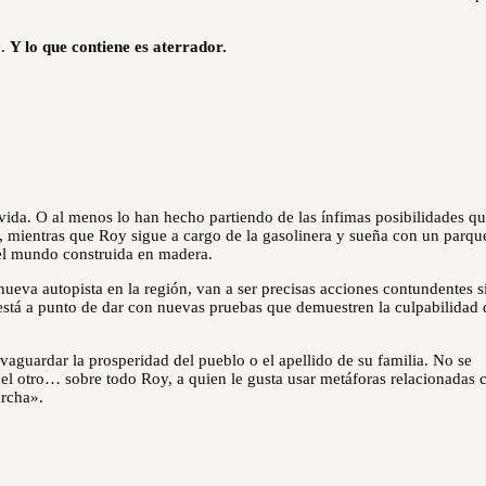
n.
Y lo que contiene es aterrador.
vida. O al menos lo han hecho partiendo de las ínfimas posibilidades qu
, mientras que Roy sigue a cargo de la gasolinera y sueña con un parqu
del mundo construida en madera.
ueva autopista en la región, van a ser precisas acciones contundentes s
s está a punto de dar con nuevas pruebas que demuestren la culpabilidad 
lvaguardar la prosperidad del pueblo o el apellido de su familia. No se
del otro… sobre todo Roy, a quien le gusta usar metáforas relacionadas 
archa».