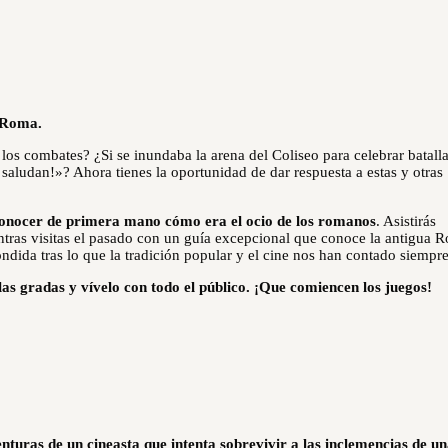
a Roma.
los combates? ¿Si se inundaba la arena del Coliseo para celebrar batall
 saludan!»? Ahora tienes la oportunidad de dar respuesta a estas y otras
.
onocer de primera mano cómo era el ocio de los romanos
. Asistirás
ras visitas el pasado con
un
guía excepcional que conoce la antigua 
ondida tras lo que la tradición popular y el cine nos han contado siempre
las gradas y vívelo con todo el público. ¡Que comiencen los juegos!
nturas de un cineasta que intenta sobrevivir a las inclemencias de u