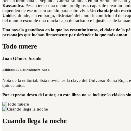
Recién terminada la Segunda Guerra Mundial, en un Berlín arrasado y 
Kassandra
. Pese a tener una mente prodigiosa, capaz de crear un po
dependen de ese mísero sueldo para sobrevivir.
Un chantaje sin escrú
Unidos
, donde, sin embargo, disfrutará del amor incondicional del ca
del mundo esconde una rancia capa de racismo e injusticias de la ma
Una novela grandiosa en la que los resentimientos, el dolor de la pé
personajes que luchan firmemente por defender lo que más aman.
Todo muere
Juan Gómez Jurado
Ediciones B / 5 de Noviembre / 648 p.
Nota de la editorial: Esta novela es la clave del Universo Reina Roja,
quince años.
Por expreso deseo del autor, en este libro no se incluye la clásica sin
Cuando llega la noche