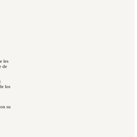
e les
e de
i
de los
con su