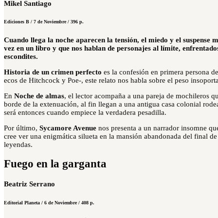
Mikel Santiago
Ediciones B / 7 de Noviembre / 396 p.
Cuando llega la noche aparecen la tensión, el miedo y el suspense m
vez en un libro y que nos hablan de personajes al límite, enfrentado
escondites.
Historia de un crimen perfecto
es la confesión en primera persona de
ecos de Hitchcock y Poe-, este relato nos habla sobre el peso insoport
En
Noche de almas
, el lector acompaña a una pareja de mochileros qu
borde de la extenuación, al fin llegan a una antigua casa colonial rod
será entonces cuando empiece la verdadera pesadilla.
Por último,
Sycamore Avenue
nos presenta a un narrador insomne qu
cree ver una enigmática silueta en la mansión abandonada del final de
leyendas.
Fuego en la garganta
Beatriz Serrano
Editorial Planeta / 6 de Noviembre / 408 p.