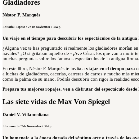
Gladiadores
Néstor F. Marqués
Editorial Espasa / 27 de Noviembre / 304 p.
Un viaje en el tiempo para descubrir los espectáculos de la antigu
¿Alguna vez te has preguntado si realmente los gladiadores morían en 
navales? ¿O si gritaban aquello de «¡Ave César, los que van a morir te
muchas preguntas sobre los famosos espectáculos de la antigua Roma
En este libro, Néstor F. Marqués te invita a
viajar en el tiempo para
c
a
luchas de gladiadores, cacerías, carreras de carros
y mucho más mient
como la palma de su mano
. Podrás descubrir con rigor la realidad esc
Prepara tus mejores ropajes, ven a disfrutar del espectáculo desde 
Las siete vidas de Max Von Spiegel
Daniel V. Villamediana
Ediciones B / 7de Noviembre / 304 p.
Un homenaje a la época dorada del séptimo arte a través de las ave